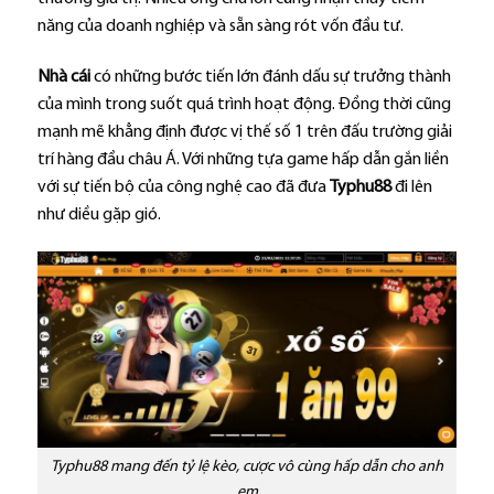
năng của doanh nghiệp và sẵn sàng rót vốn đầu tư.
Nhà cái
có những bước tiến lớn đánh dấu sự trưởng thành
của mình trong suốt quá trình hoạt động. Đồng thời cũng
mạnh mẽ khẳng định được vị thế số 1 trên đấu trường giải
trí hàng đầu châu Á. Với những tựa game hấp dẫn gắn liền
với sự tiến bộ của công nghệ cao đã đưa
Typhu88
đi lên
như diều gặp gió.
Typhu88 mang đến tỷ lệ kèo, cược vô cùng hấp dẫn cho anh
em