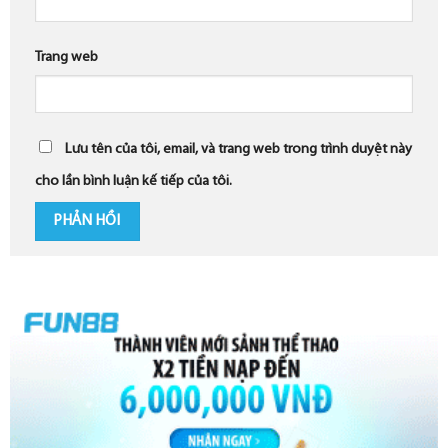
Trang web
Lưu tên của tôi, email, và trang web trong trình duyệt này
cho lần bình luận kế tiếp của tôi.