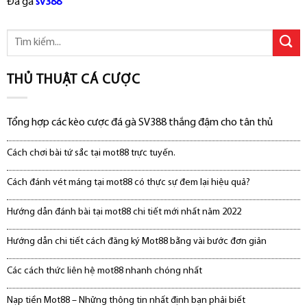
Đá gà
sv388
THỦ THUẬT CÁ CƯỢC
Tổng hợp các kèo cược đá gà SV388 thắng đậm cho tân thủ
Cách chơi bài tứ sắc tại mot88 trực tuyến.
Cách đánh vét máng tại mot88 có thực sự đem lại hiệu quả?
Hướng dẫn đánh bài tại mot88 chi tiết mới nhất năm 2022
Hướng dẫn chi tiết cách đăng ký Mot88 bằng vài bước đơn giản
Các cách thức liên hệ mot88 nhanh chóng nhất
Nạp tiền Mot88 – Những thông tin nhất định bạn phải biết