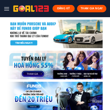
Skip
to
ĐĂNG KÝ
THAM GIA NGAY
content