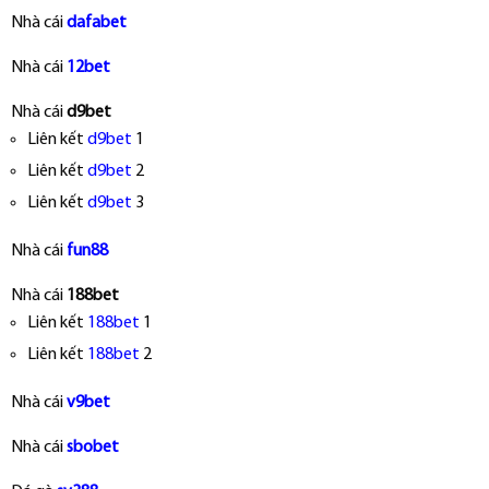
Nhà cái
dafabet
Nhà cái
12bet
Nhà cái
d9bet
Liên kết
d9bet
1
Liên kết
d9bet
2
Liên kết
d9bet
3
Nhà cái
fun88
Nhà cái
188bet
Liên kết
188bet
1
Liên kết
188bet
2
Nhà cái
v9bet
Nhà cái
sbobet