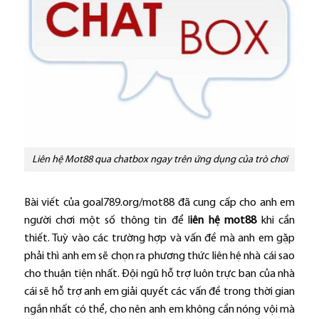
Liên hệ Mot88 qua chatbox ngay trên ứng dụng của trò chơi
Bài viết của
goal789.org/mot88
đã cung cấp cho anh em
người chơi một số thông tin để l
iên hệ mot88
khi cần
thiết. Tuỳ vào các trường hợp và vấn đề mà anh em gặp
phải thì anh em sẽ chọn ra phương thức liên hệ nhà cái sao
cho thuận tiện nhất. Đội ngũ hỗ trợ luôn trực ban của nhà
cái sẽ hỗ trợ anh em giải quyết các vấn đề trong thời gian
ngắn nhất có thể, cho nên anh em không cần nóng vội mà