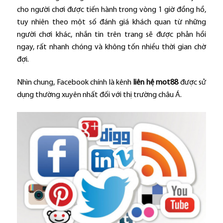
cho người chơi được tiến hành trong vòng 1 giờ đồng hồ,
tuy nhiên theo một số đánh giá khách quan từ những
người chơi khác, nhắn tin trên trang sẽ được phản hồi
ngay, rất nhanh chóng và không tốn nhiều thời gian chờ
đợi.
Nhìn chung, Facebook chính là kênh
liên hệ mot88
được sử
dụng thường xuyên nhất đối với thị trường châu Á.