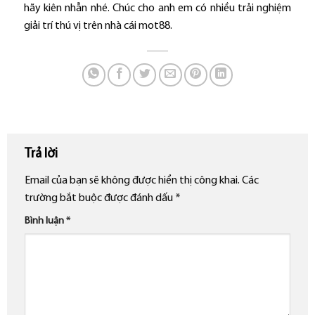
hãy kiên nhẫn nhé. Chúc cho anh em có nhiều trải nghiệm
giải trí thú vị trên nhà cái mot88.
Trả lời
Email của bạn sẽ không được hiển thị công khai.
Các
trường bắt buộc được đánh dấu
*
Bình luận
*