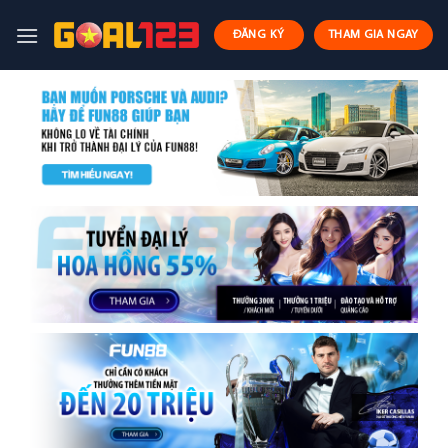
Skip
to
ĐĂNG KÝ
THAM GIA NGAY
content