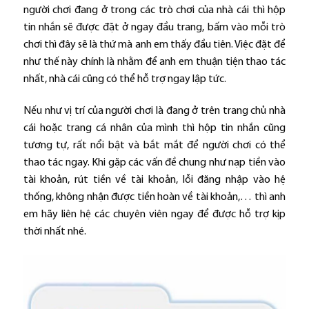
người chơi đang ở trong các trò chơi của nhà cái thì hộp
tin nhắn sẽ được đặt ở ngay đầu trang, bấm vào mỗi trò
chơi thì đây sẽ là thứ mà anh em thấy đầu tiên. Việc đặt để
như thế này chính là nhằm để anh em thuận tiện thao tác
nhất, nhà cái cũng có thể hỗ trợ ngay lập tức.
Nếu như vị trí của người chơi là đang ở trên trang chủ nhà
cái hoặc trang cá nhân của mình thì hộp tin nhắn cũng
tương tự, rất nổi bật và bắt mắt để người chơi có thể
thao tác ngay. Khi gặp các vấn đề chung như nạp tiền vào
tài khoản, rút tiền về tài khoản, lỗi đăng nhập vào hệ
thống, không nhận được tiền hoàn về tài khoản,… thì anh
em hãy liên hệ các chuyên viên ngay để được hỗ trợ kịp
thời nhất nhé.