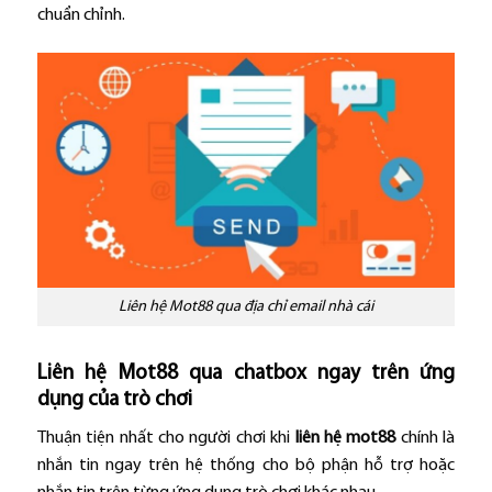
chuẩn chỉnh.
Liên hệ Mot88 qua địa chỉ email nhà cái
Liên hệ Mot88 qua chatbox ngay trên ứng
dụng của trò chơi
Thuận tiện nhất cho người chơi khi
liên hệ mot88
chính là
nhắn tin ngay trên hệ thống cho bộ phận hỗ trợ hoặc