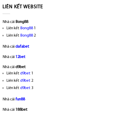
LIÊN KẾT WEBSITE
Nhà cái
Bong88
Liên kết
Bong88
1
Liên kết
Bong88
2
Nhà cái
dafabet
Nhà cái
12bet
Nhà cái
d9bet
Liên kết
d9bet
1
Liên kết
d9bet
2
Liên kết
d9bet
3
Nhà cái
fun88
Nhà cái
188bet