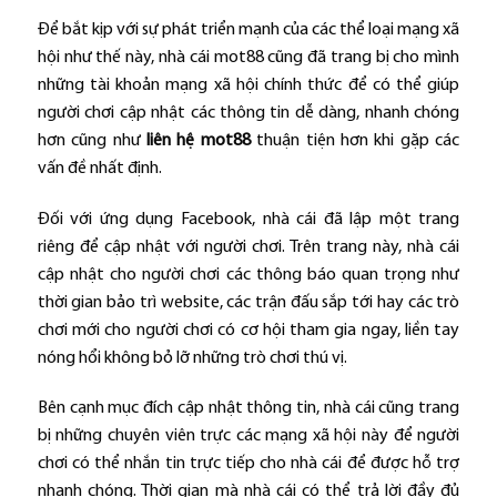
Để bắt kịp với sự phát triển mạnh của các thể loại mạng xã
hội như thế này, nhà cái mot88 cũng đã trang bị cho mình
những tài khoản mạng xã hội chính thức để có thể giúp
người chơi cập nhật các thông tin dễ dàng, nhanh chóng
hơn cũng như
liên hệ mot88
thuận tiện hơn khi gặp các
vấn đề nhất định.
Đối với ứng dụng Facebook, nhà cái đã lập một trang
riêng để cập nhật với người chơi. Trên trang này, nhà cái
cập nhật cho người chơi các thông báo quan trọng như
thời gian bảo trì website, các trận đấu sắp tới hay các trò
chơi mới cho người chơi có cơ hội tham gia ngay, liền tay
nóng hổi không bỏ lỡ những trò chơi thú vị.
Bên cạnh mục đích cập nhật thông tin, nhà cái cũng trang
bị những chuyên viên trực các mạng xã hội này để người
chơi có thể nhắn tin trực tiếp cho nhà cái để được hỗ trợ
nhanh chóng. Thời gian mà nhà cái có thể trả lời đầy đủ