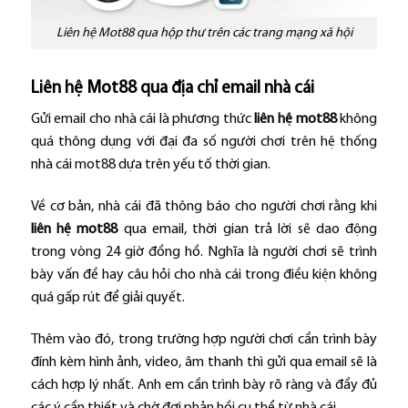
Liên hệ Mot88 qua hộp thư trên các trang mạng xã hội
Liên hệ Mot88 qua địa chỉ email nhà cái
Gửi email cho nhà cái là phương thức
liên hệ mot88
không
quá thông dụng với đại đa số người chơi trên hệ thống
nhà cái mot88 dựa trên yếu tố thời gian.
Về cơ bản, nhà cái đã thông báo cho người chơi rằng khi
liên hệ mot88
qua email, thời gian trả lời sẽ dao động
trong vòng 24 giờ đồng hồ. Nghĩa là người chơi sẽ trình
bày vấn đề hay câu hỏi cho nhà cái trong điều kiện không
quá gấp rút để giải quyết.
Thêm vào đó, trong trường hợp người chơi cần trình bày
đính kèm hình ảnh, video, âm thanh thì gửi qua email sẽ là
cách hợp lý nhất. Anh em cần trình bày rõ ràng và đầy đủ
các ý cần thiết và chờ đợi phản hồi cụ thể từ nhà cái.