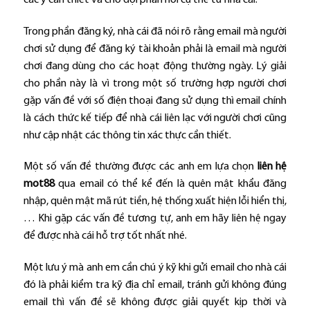
Trong phần đăng ký, nhà cái đã nói rõ rằng email mà người
chơi sử dụng để đăng ký tài khoản phải là email mà người
chơi đang dùng cho các hoạt động thường ngày. Lý giải
cho phần này là vì trong một số trường hợp người chơi
gặp vấn đề với số điện thoại đang sử dụng thì email chính
là cách thức kế tiếp để nhà cái liên lạc với người chơi cũng
như cập nhật các thông tin xác thực cần thiết.
Một số vấn đề thường được các anh em lựa chọn
liên hệ
mot88
qua email có thể kể đến là quên mật khẩu đăng
nhập, quên mật mã rút tiền, hệ thống xuất hiện lỗi hiển thị,
… Khi gặp các vấn đề tương tự, anh em hãy liên hệ ngay
để được nhà cái hỗ trợ tốt nhất nhé.
Một lưu ý mà anh em cần chú ý kỹ khi gửi email cho nhà cái
đó là phải kiểm tra kỹ địa chỉ email, tránh gửi không đúng
email thì vấn đề sẽ không được giải quyết kịp thời và