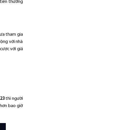
 tiền thưởng
hưa tham gia
động với nhà
 cược với giá
123
thì người
 hơn bao giờ