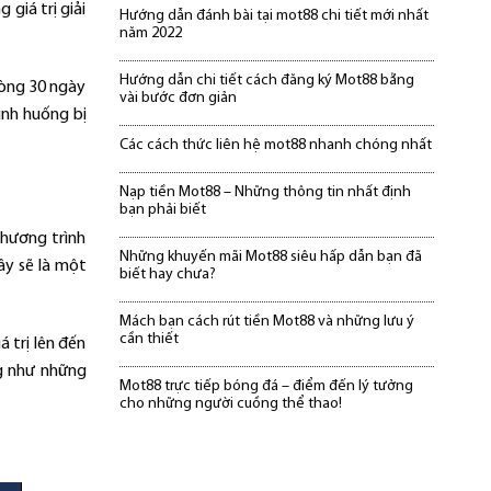
giá trị giải
Hướng dẫn đánh bài tại mot88 chi tiết mới nhất
năm 2022
Hướng dẫn chi tiết cách đăng ký Mot88 bằng
vòng 30 ngày
vài bước đơn giản
ình huống bị
Các cách thức liên hệ mot88 nhanh chóng nhất
Nạp tiền Mot88 – Những thông tin nhất định
bạn phải biết
Chương trình
Những khuyến mãi Mot88 siêu hấp dẫn bạn đã
ây sẽ là một
biết hay chưa?
Mách bạn cách rút tiền Mot88 và những lưu ý
cần thiết
 trị lên đến
ng như những
Mot88 trực tiếp bóng đá – điểm đến lý tưởng
cho những người cuồng thể thao!