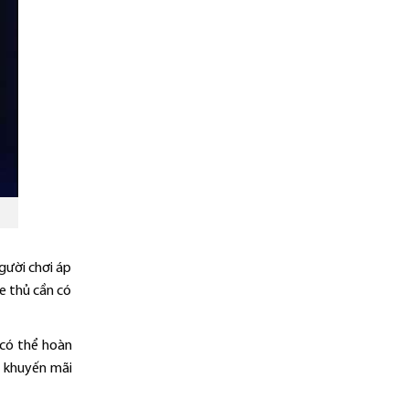
gười chơi áp
e thủ cần có
 có thể hoàn
g khuyến mãi