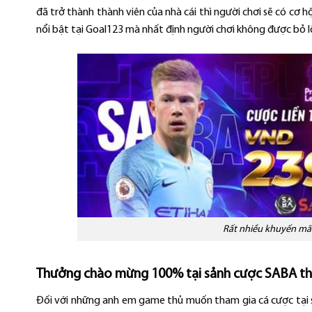
đã trở thành thành viên của nhà cái thì người chơi sẽ có cơ h
nổi bật tại Goal123 mà nhất định người chơi không được bỏ l
Rất nhiều khuyến mã
Thưởng chào mừng 100% tại sảnh cược SABA th
Đối với những anh em game thủ muốn tham gia cá cược tại 