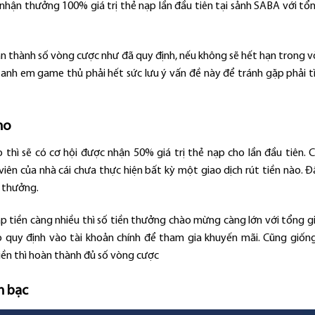
ận thưởng 100% giá trị thẻ nạp lần đầu tiên tại sảnh SABA với tổng 
oàn thành số vòng cược như đã quy định, nếu không sẽ hết hạn trong 
ó anh em game thủ phải hết sức lưu ý vấn đề này để tránh gặp phải t
no
o thì sẽ có cơ hội được nhận 50% giá trị thẻ nạp cho lần đầu tiên. 
iên của nhà cái chưa thực hiện bất kỳ một giao dịch rút tiền nào. Đ
n thưởng.
ạp tiền càng nhiều thì số tiền thưởng chào mừng càng lớn với tổng giá
eo quy định vào tài khoản chính để tham gia khuyến mãi. Cũng giố
iền thì hoàn thành đủ số vòng cược
h bạc