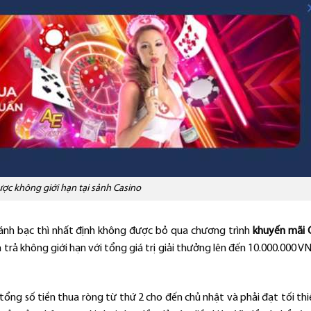
ược không giới hạn tại sảnh Casino
nh bạc thì nhất định không được bỏ qua chương trình
khuyến mãi 
trả không giới hạn với tổng giá trị giải thưởng lên đến 10.000.000 VN
ổng số tiền thua ròng từ thứ 2 cho đến chủ nhật và phải đạt tối thi