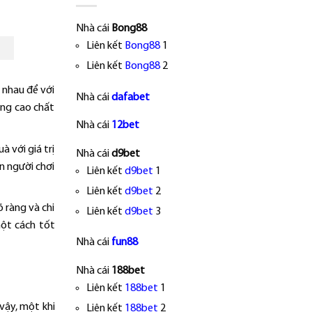
Nhà cái
Bong88
Liên kết
Bong88
1
Liên kết
Bong88
2
 nhau để với
Nhà cái
dafabet
âng cao chất
Nhà cái
12bet
 với giá trị
Nhà cái
d9bet
n người chơi
Liên kết
d9bet
1
Liên kết
d9bet
2
 ràng và chi
Liên kết
d9bet
3
một cách tốt
Nhà cái
fun88
Nhà cái
188bet
Liên kết
188bet
1
vậy, một khi
Liên kết
188bet
2