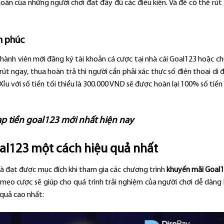
ản của những người chơi đạt đầy đủ các điều kiện. Và để có thể rút
h phúc
thành viên mới đăng ký tài khoản cá cược tại nhà cái Goal123 hoặc c
t ngay, thua hoàn trả thì người cần phải xác thực số điện thoại di 
Xỉu với số tiền tối thiểu là 300.000 VND sẽ được hoàn lại 100% số tiền
ạp tiền goal123 mới nhất hiện nay
l123 một cách hiệu quả nhất
là đạt được mục đích khi tham gia các chương trình
khuyến mãi Goal
 mẹo cược sẽ giúp cho quá trình trải nghiệm của người chơi dễ dàng
quả cao nhất: