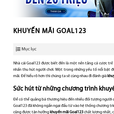
KHUYẾN MÃI GOAL123
Mục lục
Nhà cái Goal123 được biết đến là một nền tảng cá cược tr
nhấn thu hút người chơi. Một trong những yếu tố nổi bật đ
mãi. Để hiểu rõ hơn thì chúng ta sẽ cùng nhau đi đánh giá
khu
Sức hút từ những chương trình khuy
Để có thể quảng bá thương hiệu đến nhiều đối tượng người c
Goal123 đã không ngần ngại đầu từ vào hệ thống chương trì
cũng được tận hưởng
khuyến mãi Goal123
chất lượng nhất, c