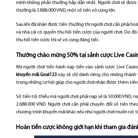
mình những phần thưởng hấp dẫn nhất. Người chơi sẽ được nh
thưởng là 3.888.000 VND, một số tiền vô cùng lớn.
Sau khi đã nhận được tiền thưởng thì người chơi cần phải h
và nhà cái có quyền thu hồi tiền cược của người chơi. Do đ
thu hồi tiền cược thì sẽ vô cùng đáng tiếc.
Thường chào mừng 50% tại sảnh cược Live Casi
Khi người chơi tiến hành nạp tiền vào sảnh cược Live Casin
khuyến mãi Goal123
này sẽ chỉ dành riêng cho những thành v
trong những cơ hội giúp cho người chơi nhận được thêm tiề
Số tiền tối thiểu mà người chơi phải nạp sẽ là 50.000 VND, n
2.688.000 VND. Người chơi cần phải chuyển đổi số tiền th
chương trình khuyến mãi khác nếu như người chơi muốn rút t
Hoàn tiền cược không giới hạn khi tham gia đán