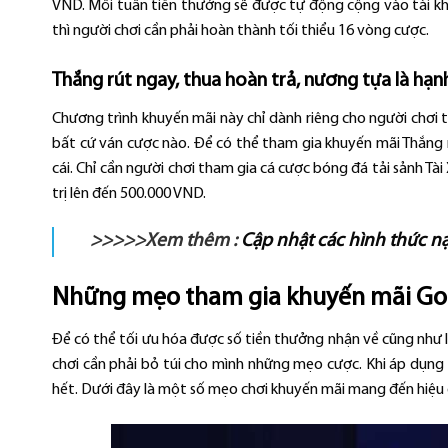
VND. Mỗi tuần tiền thưởng sẽ được tự động cộng vào tài kho
thì người chơi cần phải hoàn thành tối thiểu 16 vòng cược.
Thắng rút ngay, thua hoàn trả, nương tựa là hạn
Chương trình khuyến mãi này chỉ dành riêng cho người chơi 
bất cứ ván cược nào. Để có thể tham gia khuyến mãi Thắng rú
cái. Chỉ cần người chơi tham gia cá cược bóng đá tải sảnh Tài 
trị lên đến 500.000 VND.
>>>>>Xem thêm :
Cập nhật các hình thức n
Những mẹo tham gia khuyến mãi Goa
Để có thể tối ưu hóa được số tiền thưởng nhận về cũng như 
chơi cần phải bỏ túi cho mình những mẹo cược. Khi áp dụng
hết. Dưới đây là một số mẹo chơi khuyến mãi mang đến hiệu 