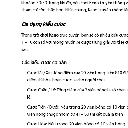
khoảng 50/50. Trong khi đó, nếu chơi Keno truyền thống vớ
thậm chí còn thấp hơn. Nhìn chung, Keno truyền thống lẫn
Đa dạng kiểu cược
Trong
trò chơi Keno
trực tuyến, bạn sẽ có nhiều kiểu cư
1 – 10 còn số với mong muốn sẽ được trúng giải với tỉ lệ
sau:
Các kiểu cược cơ bản
Cược Tài / Xỉu: Tổng điểm của 20 viên bóng trên 810 điể
điểm thì hòa, hoàn cược lại cho người chơi.
Cược Chẵn / Lẻ: Tổng điểm của 2 viên bóng là số chẵn th
lẻ.
Cược Trên / Dưới: Nếu trong 20 viên bóng có 10 viên 
viên bóng thuộc nhóm từ 41 – 80 thì kết quả là trên.
Cược Hòa: Nếu trong 20 viên bóng có 10 viên bóng th