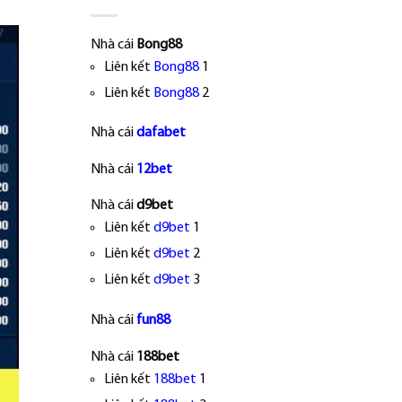
Nhà cái
Bong88
Liên kết
Bong88
1
Liên kết
Bong88
2
Nhà cái
dafabet
Nhà cái
12bet
Nhà cái
d9bet
Liên kết
d9bet
1
Liên kết
d9bet
2
Liên kết
d9bet
3
Nhà cái
fun88
Nhà cái
188bet
Liên kết
188bet
1