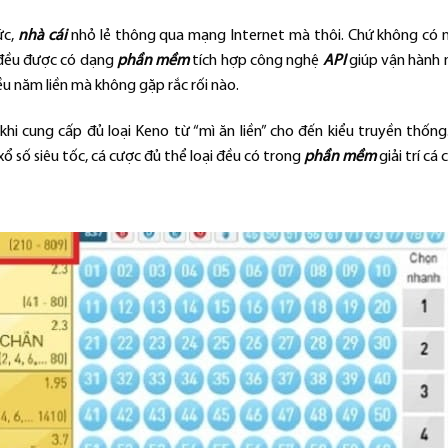
ức,
nhà cái
nhỏ lẻ thông qua mạng Internet mà thôi. Chứ không có 
t đều được có dạng
phần mềm
tích hợp công nghệ
API
giúp vận hành
u năm liền mà không gặp rắc rối nào.
khi cung cấp đủ loại Keno từ “mì ăn liền” cho đến kiểu truyền thốn
xổ số siêu tốc, cá cược đủ thể loại đều có trong
phần mềm
giải trí cá