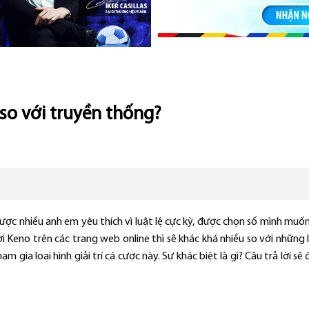
 so với truyền thống?
ược nhiều anh em yêu thích vì luật lệ cực kỳ, được chọn số mình muốn 
hơi Keno trên các trang web online thì sẽ khác khá nhiều so với những
 gia loại hình giải trí cá cược này. Sự khác biệt là gì? Câu trả lời sẽ