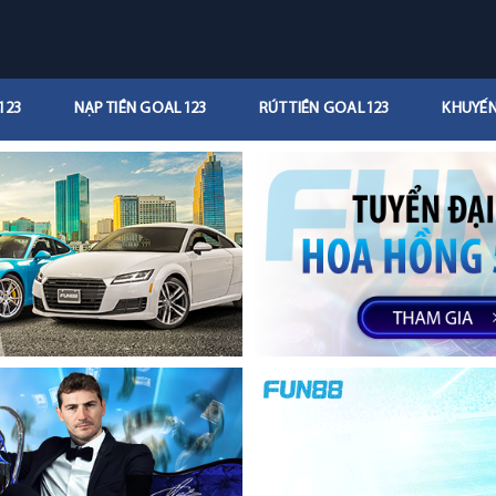
123
NẠP TIỀN GOAL123
RÚT TIỀN GOAL123
KHUYẾN