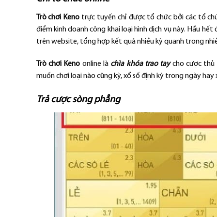
Trò chơi Keno
trực tuyến chỉ được tổ chức bởi các tổ ch
điểm kinh doanh công khai loại hình dịch vụ này. Hầu hế
trên website, tổng hợp kết quả nhiều kỳ quanh trong nhiề
Trò chơi Keno
online là
chìa khóa trao tay
cho cược thủ 
muốn chơi loại nào cũng kỳ, xổ số định kỳ trong ngày hay 
Trả cược sòng phẳng