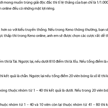
i mong muốn trúng giải độc đắc thì tỉ lệ thắng của bạn chỉ là 1/1.000
 online đều có những mặt lợi riêng.
ợc hơn so với kiểu truyền thống. Nếu trong Keno thông thường, bạn s
 cực thấp thì trong Keno online, anh em sẽ được chọn các cược rất dễ 
m thì là Tài. Ngược lại, nếu dưới 810 điểm thì là Xỉu. Nếu tổng điểm l
ì kết quả là chẵn. Ngược lại nếu tổng điểm 20 viên bóng là số lẻ thì 
bóng thuộc nhóm từ 1 – 40 thì kết quả là dưới. Nếu trong 20 viên b
uộc nhóm từ 1 – 40 và 10 viên còn lại thuộc nhóm từ 41 – 80 thì k