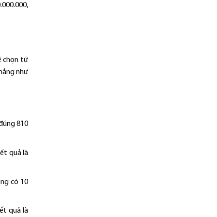
.000.000,
ẽ chọn tứ
thắng như
à đúng 810
kết quả là
óng có 10
ết quả là