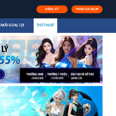
ĐĂNG KÝ
THAM GIA NGAY
 MÃI GOAL123
THỦ THUẬT