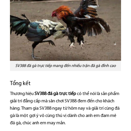
SV388 đá gà trực tiếp mang đến nhiều trận đá gà đỉnh cao
Tổng kết
Thương hiệu
SV388 đá gà trực tiếp
có thể nói là sản phẩm
giải trí đẳng cấp mà sân chơi SV388 đem đến cho khách
hàng. Tham gia SV388 ngay từ hôm nay và giải trí cùng đá
gà là một gợi ý vô cùng thú vị dành cho anh em đam mê
đá gà, chúc anh em may mắn.