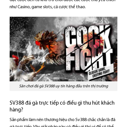
như Casino, game slots, cá cược thể thao.
Sân chơi đá gà SV388 uy tín hàng đầu trên thị trường
SV388 đá gà trực tiếp có điều gì thu hút khách
hàng?
Sản phẩm làm nên thương hiệu cho Sv388 chắc chắn là đá
gà trực tiếp. Vậy giải pháp này có điều gì thú vị để có thể