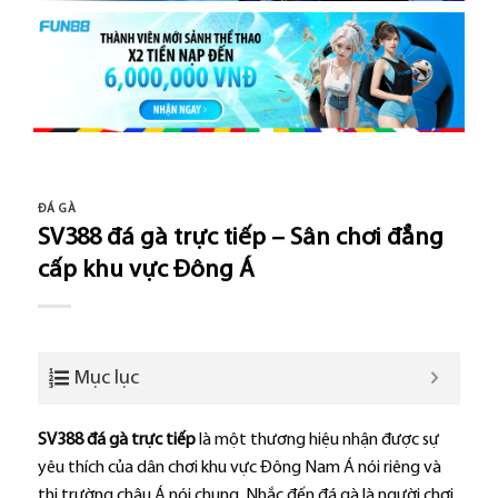
ĐÁ GÀ
SV388 đá gà trực tiếp – Sân chơi đẳng
cấp khu vực Đông Á
Mục lục
SV388 đá gà trực tiếp
là một thương hiệu nhận được sự
yêu thích của dân chơi khu vực Đông Nam Á nói riêng và
thị trường châu Á nói chung. Nhắc đến đá gà là người chơi