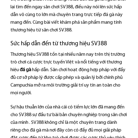
lại tìm đến ngay sân chơi SV388, điều này nói lên sức hấp
dẫn vô cùng to lớn mà chuyên trang trực tiếp đá gà này
mang đến. Cùng bài viết khám phá sản phẩm mang tính
thương hiệu từ sân chơi SV388.
Sức hấp dẫn đến từ thương hiệu SV388
Thương hiệu SV388 tồn tại nhiều năm nay trên thị trường
trò chơi cá cược trực tuyến Việt và nổi tiếng với thương
hiệu
đá gà
hấp dẫn. Sân chơi hoạt động hợp pháp với đầy
đủ cơ sở pháp lý được cấp phép và quản lý bởi chính phủ
Campuchia mở ra môi trường giải trí uy tín an toàn cho
mọi người.
Sự hậu thuẫn lớn của nhà cái có tiềm lực lớn đã mang đến
cho SV388 sự đầu tư bài bản chuyên nghiệp trong sân chơi
của mình . SV388 không chỉ là một chuyên trang dành
riêng cho đá gà mà nơi đây còn có đầy đủ mọi giải pháp
đặt cược đến từ kho trò chơi được các cược thủ yêu thích