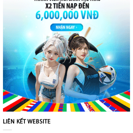
LIÊN KẾT WEBSITE