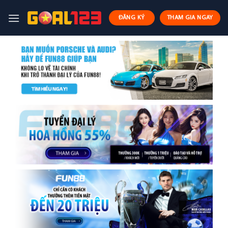
Skip
to
ĐĂNG KÝ
THAM GIA NGAY
content