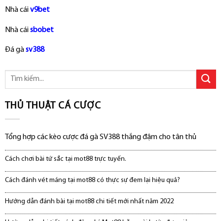
Nhà cái
v9bet
Nhà cái
sbobet
Đá gà
sv388
THỦ THUẬT CÁ CƯỢC
Tổng hợp các kèo cược đá gà SV388 thắng đậm cho tân thủ
Cách chơi bài tứ sắc tại mot88 trực tuyến.
Cách đánh vét máng tại mot88 có thực sự đem lại hiệu quả?
Hướng dẫn đánh bài tại mot88 chi tiết mới nhất năm 2022