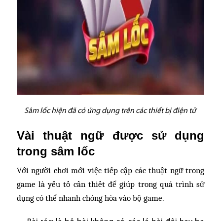
Sâm lốc hiện đã có ứng dụng trên các thiết bị điện tử
Vài thuật ngữ được sử dụng
trong sâm lốc
Với người chơi mới việc tiếp cập các thuật ngữ trong
game là yếu tố cần thiết để giúp trong quá trình sử
dụng có thể nhanh chóng hòa vào bộ game.