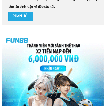
cho lần bình luận kế tiếp của tôi.