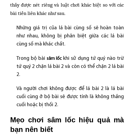
thấy được nét riêng và luật chơi khác biệt so với các
bài tiến liên khác như sau.
Những giá trị của lá bài cùng số sẽ hoàn toàn
như nhau, không bị phân biệt giữa các lá bài
cùng số mà khác chất.
Trong bộ bài
khi sử dụng tứ quý nào trừ
sâm lốc
tứ quý 2 chặn lá bài 2 và còn có thể chặn 2 lá bài
2.
Và người chơi không được để lá bài 2 là lá bài
cuối cùng ở bộ bài sẽ được tính là không thắng
cuối hoặc bị thối 2.
Mẹo chơi sâm lốc hiệu quả mà
bạn nên biết