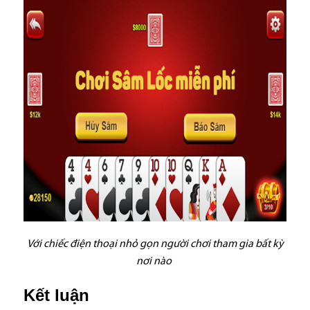
Với chiếc điện thoại nhỏ gọn người chơi tham gia bất kỳ
nơi nào
Kết luận