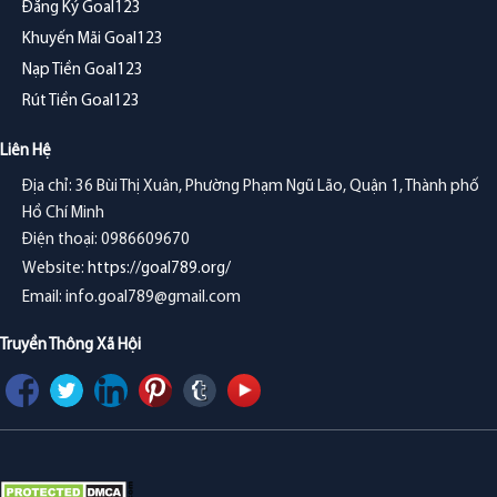
Đăng Ký Goal123
Khuyến Mãi Goal123
Nạp Tiền Goal123
Rút Tiền Goal123
Liên Hệ
Địa chỉ:
36 Bùi Thị Xuân, Phường Phạm Ngũ Lão, Quận 1, Thành phố
Hồ Chí Minh
Điện thoại:
0986609670
Website:
https://goal789.org/
Email:
info.goal789@gmail.com
Truyền Thông Xã Hội