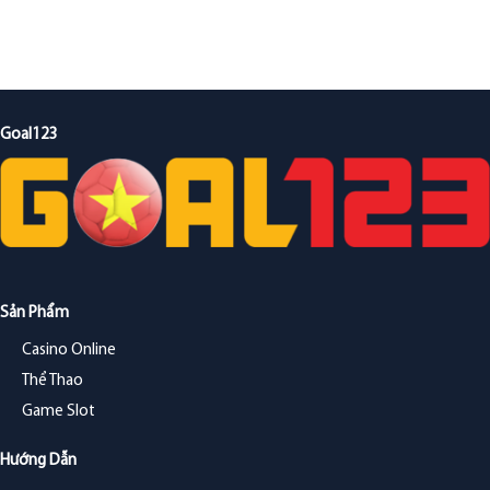
Goal123
Sản Phẩm
Casino Online
Thể Thao
Game Slot
Hướng Dẫn