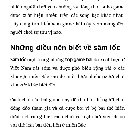
nhiều người chơi yêu chuộng và đồng thời là bộ game
được xuất hiện nhiều trên các sòng bạc khác nhau.
Hãy cùng tìm hiểu xem game bài này xem mang đến
người chơi sự thú vị nào.
Những điều nên biết về sâm lốc
một trong những
đã xuất hiện ở
Sâm lốc
top game bài
Việt Nam rất sớm và được phổ biến rộng rãi ở các
khu vực miền Bắc sau đó mới được nhiều người chơi
khu vực khác biết đến.
Cách chơi của bài game này đã thu hút để người chơi
đông đảo tham gia và cá cược bởi vì bộ bài thể hiện
được nét riêng biệt cách chơi và luật chơi siêu dễ so
với thể loại bài tiến liên ở miền Bắc.