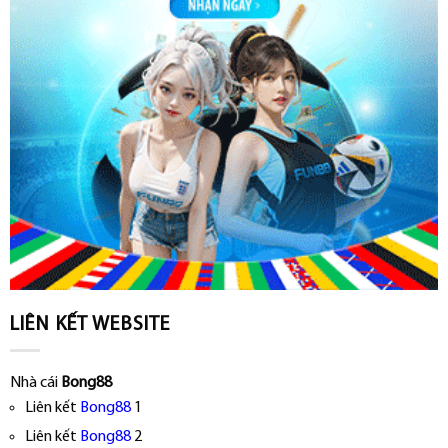
LIÊN KẾT WEBSITE
Nhà cái
Bong88
Liên kết
Bong88
1
Liên kết
Bong88
2