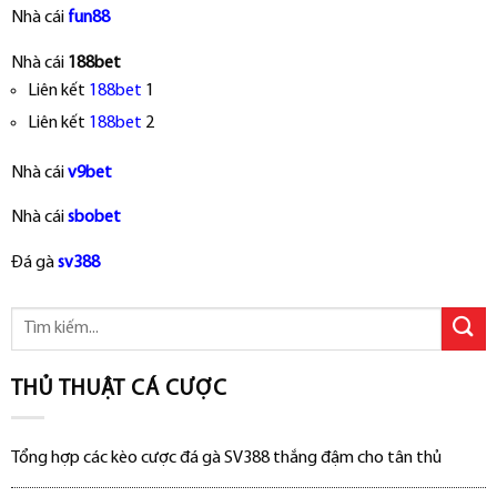
Nhà cái
fun88
Nhà cái
188bet
Liên kết
188bet
1
Liên kết
188bet
2
Nhà cái
v9bet
Nhà cái
sbobet
Đá gà
sv388
THỦ THUẬT CÁ CƯỢC
Tổng hợp các kèo cược đá gà SV388 thắng đậm cho tân thủ