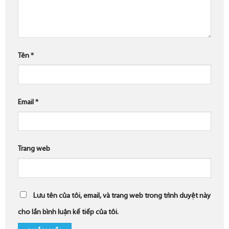
Tên
*
Email
*
Trang web
Lưu tên của tôi, email, và trang web trong trình duyệt này
cho lần bình luận kế tiếp của tôi.