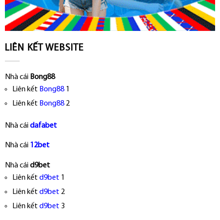
LIÊN KẾT WEBSITE
Nhà cái
Bong88
Liên kết
Bong88
1
Liên kết
Bong88
2
Nhà cái
dafabet
Nhà cái
12bet
Nhà cái
d9bet
Liên kết
d9bet
1
Liên kết
d9bet
2
Liên kết
d9bet
3