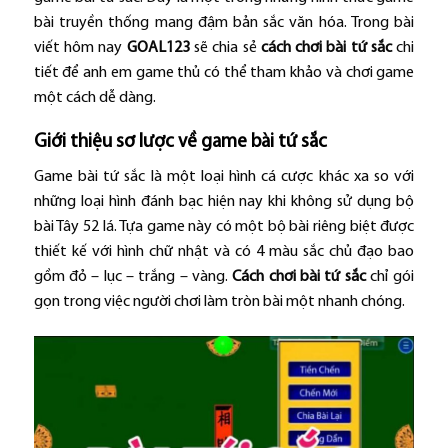
bài truyền thống mang đậm bản sắc văn hóa. Trong bài
viết hôm nay
GOAL123
sẽ chia sẻ
cách chơi bài tứ sắc
chi
tiết để anh em game thủ có thể tham khảo và chơi game
một cách dễ dàng.
Giới thiệu sơ lược về game bài tứ sắc
Game bài tứ sắc là một loại hình cá cược khác xa so với
những loại hình đánh bạc hiện nay khi không sử dụng bộ
bài Tây 52 lá. Tựa game này có một bộ bài riêng biệt được
thiết kế với hình chữ nhật và có 4 màu sắc chủ đạo bao
gồm đỏ – lục – trắng – vàng.
Cách chơi bài tứ sắc
chỉ gói
gọn trong việc người chơi làm tròn bài một nhanh chóng.