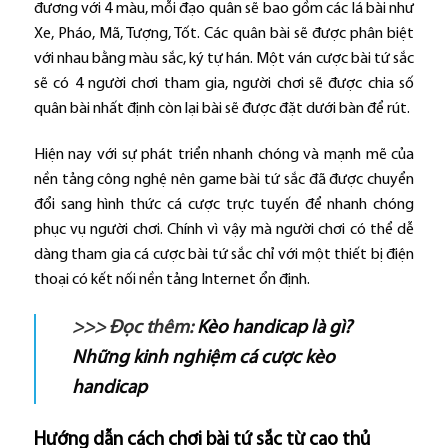
đương với 4 màu, mỗi đạo quân sẽ bao gồm các lá bài như
Xe, Pháo, Mã, Tượng, Tốt. Các quân bài sẽ được phân biệt
với nhau bằng màu sắc, ký tự hán. Một ván cược bài tứ sắc
sẽ có 4 người chơi tham gia, người chơi sẽ được chia số
quân bài nhất định còn lại bài sẽ được đặt dưới bàn để rút.
Hiện nay với sự phát triển nhanh chóng và mạnh mẽ của
nền tảng công nghệ nên game bài tứ sắc đã được chuyển
đổi sang hình thức cá cược trực tuyến để nhanh chóng
phục vụ người chơi. Chính vì vậy mà người chơi có thể dễ
dàng tham gia cá cược bài tứ sắc chỉ với một thiết bị điện
thoại có kết nối nền tảng Internet ổn định.
>>> Đọc thêm:
Kèo handicap là gì?
Những kinh nghiệm cá cược kèo
handicap
Hướng dẫn cách chơi bài tứ sắc từ cao thủ